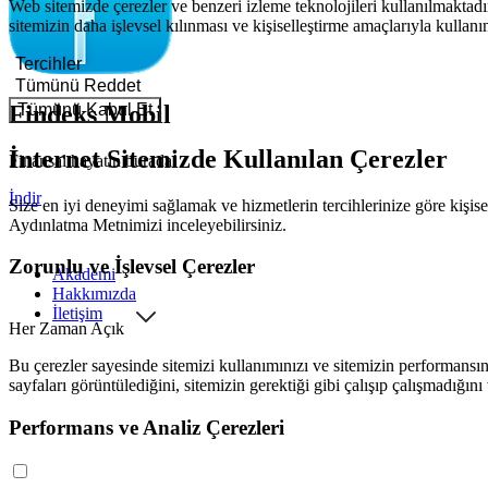
Web sitemizde çerezler ve benzeri izleme teknolojileri kullanılmaktadır
sitemizin daha işlevsel kılınması ve kişiselleştirme amaçlarıyla kullanı
Tercihler
Tümünü Reddet
Tümünü Kabul Et
Findeks Mobil
İnternet Sitemizde Kullanılan Çerezler
Finansal hayatın burada!
İndir
Size en iyi deneyimi sağlamak ve hizmetlerin tercihlerinize göre kişisel
Aydınlatma Metnimizi
inceleyebilirsiniz.
Zorunlu ve İşlevsel Çerezler
Akademi
Hakkımızda
İletişim
Her Zaman Açık
Bu çerezler sayesinde sitemizi kullanımınızı ve sitemizin performansını
sayfaları görüntülediğini, sitemizin gerektiği gibi çalışıp çalışmadığını
Performans ve Analiz Çerezleri