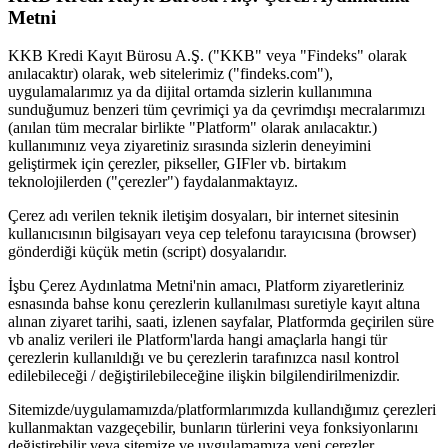
Metni
KKB Kredi Kayıt Bürosu A.Ş. ("KKB" veya "Findeks" olarak
anılacaktır) olarak, web sitelerimiz ("findeks.com"),
uygulamalarımız ya da dijital ortamda sizlerin kullanımına
sunduğumuz benzeri tüm çevrimiçi ya da çevrimdışı mecralarımızı
(anılan tüm mecralar birlikte "Platform" olarak anılacaktır.)
kullanımınız veya ziyaretiniz sırasında sizlerin deneyimini
geliştirmek için çerezler, pikseller, GIFler vb. birtakım
teknolojilerden ("çerezler") faydalanmaktayız.
Çerez adı verilen teknik iletişim dosyaları, bir internet sitesinin
kullanıcısının bilgisayarı veya cep telefonu tarayıcısına (browser)
gönderdiği küçük metin (script) dosyalarıdır.
İşbu Çerez Aydınlatma Metni'nin amacı, Platform ziyaretleriniz
esnasında bahse konu çerezlerin kullanılması suretiyle kayıt altına
alınan ziyaret tarihi, saati, izlenen sayfalar, Platformda geçirilen süre
vb analiz verileri ile Platform'larda hangi amaçlarla hangi tür
çerezlerin kullanıldığı ve bu çerezlerin tarafınızca nasıl kontrol
edilebileceği / değiştirilebileceğine ilişkin bilgilendirilmenizdir.
Sitemizde/uygulamamızda/platformlarımızda kullandığımız çerezleri
kullanmaktan vazgeçebilir, bunların türlerini veya fonksiyonlarını
değiştirebilir veya sitemize ve uygulamamıza yeni çerezler