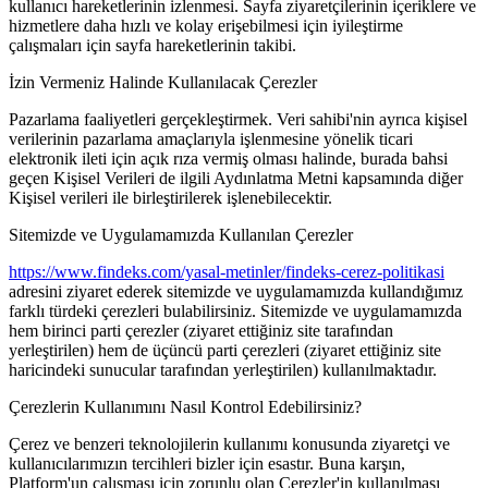
kullanıcı hareketlerinin izlenmesi. Sayfa ziyaretçilerinin içeriklere ve
hizmetlere daha hızlı ve kolay erişebilmesi için iyileştirme
çalışmaları için sayfa hareketlerinin takibi.
İzin Vermeniz Halinde Kullanılacak Çerezler
Pazarlama faaliyetleri gerçekleştirmek. Veri sahibi'nin ayrıca kişisel
verilerinin pazarlama amaçlarıyla işlenmesine yönelik ticari
elektronik ileti için açık rıza vermiş olması halinde, burada bahsi
geçen Kişisel Verileri de ilgili Aydınlatma Metni kapsamında diğer
Kişisel verileri ile birleştirilerek işlenebilecektir.
Sitemizde ve Uygulamamızda Kullanılan Çerezler
https://www.findeks.com/yasal-metinler/findeks-cerez-politikasi
adresini ziyaret ederek sitemizde ve uygulamamızda kullandığımız
farklı türdeki çerezleri bulabilirsiniz. Sitemizde ve uygulamamızda
hem birinci parti çerezler (ziyaret ettiğiniz site tarafından
yerleştirilen) hem de üçüncü parti çerezleri (ziyaret ettiğiniz site
haricindeki sunucular tarafından yerleştirilen) kullanılmaktadır.
Çerezlerin Kullanımını Nasıl Kontrol Edebilirsiniz?
Çerez ve benzeri teknolojilerin kullanımı konusunda ziyaretçi ve
kullanıcılarımızın tercihleri bizler için esastır. Buna karşın,
Platform'un çalışması için zorunlu olan Çerezler'in kullanılması