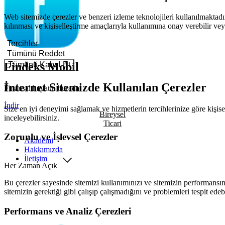
Web sitemizde çerezler ve benzeri izleme teknolojileri kullanılmaktadır
kılınması ve kişiselleştirme amaçlarıyla kullanımına onay verebilir veya
Tercihler
Tümünü Reddet
Tümünü Kabul Et
Findeks Mobil
İnternet Sitemizde Kullanılan Çerezler
Finansal hayatın burada!
İndir
Size en iyi deneyimi sağlamak ve hizmetlerin tercihlerinize göre kişisel
Bireysel
inceleyebilirsiniz.
Ticari
Zorunlu ve İşlevsel Çerezler
Akademi
Hakkımızda
İletişim
Her Zaman Açık
Bu çerezler sayesinde sitemizi kullanımınızı ve sitemizin performansını
sitemizin gerektiği gibi çalışıp çalışmadığını ve problemleri tespit edeb
Performans ve Analiz Çerezleri