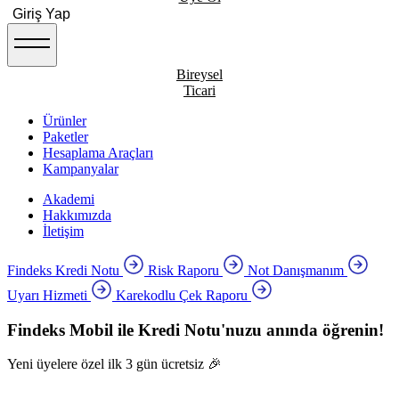
Giriş Yap
Bireysel
Ticari
Ürünler
Paketler
Hesaplama Araçları
Kampanyalar
Akademi
Hakkımızda
İletişim
Findeks Kredi Notu
Risk Raporu
Not Danışmanım
Uyarı Hizmeti
Karekodlu Çek Raporu
Findeks Mobil ile Kredi Notu'nuzu anında öğrenin!
Yeni üyelere özel ilk 3 gün ücretsiz 🎉