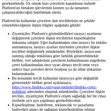
gerekmektedir. Ek olarak bazı çerezlerin kapatılması halinde
Platform'un birtakım işlevlerinin kısmen ya da tamamen
çalışmayabileceğini hatırlatmak isteriz.
Platform'da kullanılan çerezlere dair tercihlerinizi ne şekilde
yönetebileceğinize ilişkin bilgiler aşağıdaki gibidir:
Ziyaretçiler, Platform'u görüntüledikleri tarayıcı ayarlarını
değiştirerek çerezlere ilişkin tercihlerini kişiselleştirme
imkanına sahiptir. Eğer kullanılmakta olan tarayıcı bu imkânı
sunmaktaysa, tarayıcı ayarları üzerinden çerezlere ilişkin
tercihleri değiştirmek mümkündür. Böylelikle, tarayıcının
sunmuş olduğu imkânlara göre farklılık gösterebilmekle
birlikte, veri sahiplerinin çerezlerin kullanılmasını engelleme,
çerez kullanılmadan önce uyarı almayı tercih etme veya
sadece bazı çerezleri devre bırakma ya da silme imkanları
bulunmaktadır.
Bu konudaki tercih kullanılan tarayıcıya göre değişiklik
göstermekle birlikte genel açıklamaya;
https://www.findeks.com/yasal-metinler/findeks-cerez-
politikasi
adresinden ulaşmak mümkündür. Çerezlere ilişkin
tercihin, ziyaretçinin Platform'a erişim sağladığı her bir cihaz
özelinde ayrı ayrı yapılması gerekebilecektir.
Kişiselleştirme, hedefleme, reklamcılık ve pazarlama
faaliyetleri amacı ile sağlanan kişiselleştirilmiş reklam