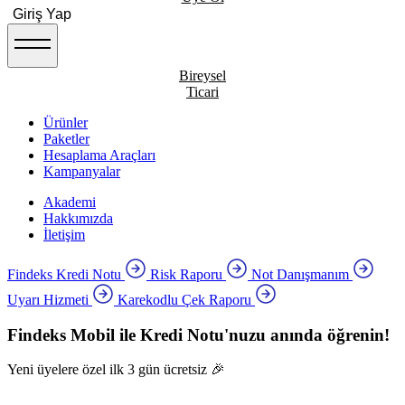
Giriş Yap
Bireysel
Ticari
Ürünler
Paketler
Hesaplama Araçları
Kampanyalar
Akademi
Hakkımızda
İletişim
Findeks Kredi Notu
Risk Raporu
Not Danışmanım
Uyarı Hizmeti
Karekodlu Çek Raporu
Findeks Mobil ile Kredi Notu'nuzu anında öğrenin!
Yeni üyelere özel ilk 3 gün ücretsiz 🎉