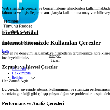
Web sitemizde çerezler ve benzeri izleme teknolojileri kullanılmaktadır
kılınması ve kişiselleştirme amaçlarıyla kullanımına onay verebilir veya
Tercihler
Tümünü Reddet
Tümünü Kabul Et
Findeks Mobil
İnternet Sitemizde Kullanılan Çerezler
Finansal hayatın burada!
İndir
Size en iyi deneyimi sağlamak ve hizmetlerin tercihlerinize göre kişisel
Bireysel
inceleyebilirsiniz.
Ticari
Zorunlu ve İşlevsel Çerezler
Akademi
Hakkımızda
İletişim
Her Zaman Açık
Bu çerezler sayesinde sitemizi kullanımınızı ve sitemizin performansını
sitemizin gerektiği gibi çalışıp çalışmadığını ve problemleri tespit edeb
Performans ve Analiz Çerezleri