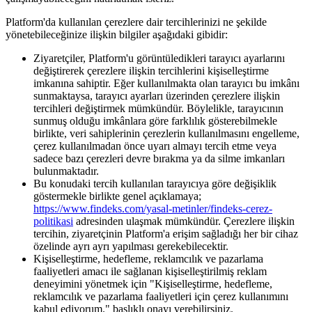
Platform'da kullanılan çerezlere dair tercihlerinizi ne şekilde
yönetebileceğinize ilişkin bilgiler aşağıdaki gibidir:
Ziyaretçiler, Platform'u görüntüledikleri tarayıcı ayarlarını
değiştirerek çerezlere ilişkin tercihlerini kişiselleştirme
imkanına sahiptir. Eğer kullanılmakta olan tarayıcı bu imkânı
sunmaktaysa, tarayıcı ayarları üzerinden çerezlere ilişkin
tercihleri değiştirmek mümkündür. Böylelikle, tarayıcının
sunmuş olduğu imkânlara göre farklılık gösterebilmekle
birlikte, veri sahiplerinin çerezlerin kullanılmasını engelleme,
çerez kullanılmadan önce uyarı almayı tercih etme veya
sadece bazı çerezleri devre bırakma ya da silme imkanları
bulunmaktadır.
Bu konudaki tercih kullanılan tarayıcıya göre değişiklik
göstermekle birlikte genel açıklamaya;
https://www.findeks.com/yasal-metinler/findeks-cerez-
politikasi
adresinden ulaşmak mümkündür. Çerezlere ilişkin
tercihin, ziyaretçinin Platform'a erişim sağladığı her bir cihaz
özelinde ayrı ayrı yapılması gerekebilecektir.
Kişiselleştirme, hedefleme, reklamcılık ve pazarlama
faaliyetleri amacı ile sağlanan kişiselleştirilmiş reklam
deneyimini yönetmek için "Kişiselleştirme, hedefleme,
reklamcılık ve pazarlama faaliyetleri için çerez kullanımını
kabul ediyorum." başlıklı onayı verebilirsiniz.