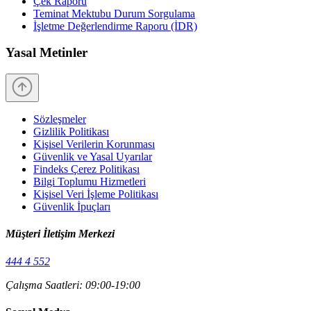
Çek Raporu
Teminat Mektubu Durum Sorgulama
İşletme Değerlendirme Raporu (İDR)
Yasal Metinler
Sözleşmeler
Gizlilik Politikası
Kişisel Verilerin Korunması
Güvenlik ve Yasal Uyarılar
Findeks Çerez Politikası
Bilgi Toplumu Hizmetleri
Kişisel Veri İşleme Politikası
Güvenlik İpuçları
Müşteri İletişim Merkezi
444 4 552
Çalışma Saatleri: 09:00-19:00