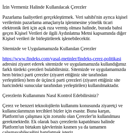
İzin Vermeniz Halinde Kullanılacak Çerezler
Pazarlama faaliyetleri gerçekleştirmek. Veri sahibi'nin ayrıca kişisel
verilerinin pazarlama amaçlarıyla işlenmesine yönelik ticari
elektronik ileti için açık rıza vermiş olması halinde, burada bahsi
geçen Kişisel Verileri de ilgili Aydınlatma Metni kapsamında diğer
Kişisel verileri ile birleştirilerek işlenebilecektir.
Sitemizde ve Uygulamamızda Kullanılan Çerezler
https://www.findeks.com/yasal-metinler/findeks-cerez-politikasi
adresini ziyaret ederek sitemizde ve uygulamamızda kullandığımız
farklı türdeki çerezleri bulabilirsiniz. Sitemizde ve uygulamamızda
hem birinci parti çerezler (ziyaret ettiğiniz site tarafından
yerleştirilen) hem de üçüncü parti çerezleri (ziyaret ettiğiniz site
haricindeki sunucular tarafından yerleştirilen) kullanılmaktadır.
Çerezlerin Kullanımını Nasıl Kontrol Edebilirsiniz?
Çerez ve benzeri teknolojilerin kullanımı konusunda ziyaretçi ve
kullanıcılarımızın tercihleri bizler için esastır. Buna karşın,
Platform'un çalışması için zorunlu olan Çerezler'in kullanılması
gerekmektedir. Ek olarak bazı çerezlerin kapatılması halinde
Platform'un birtakım işlevlerinin kısmen ya da tamamen
çalışmayabileceğini hatırlatmak isteriz.