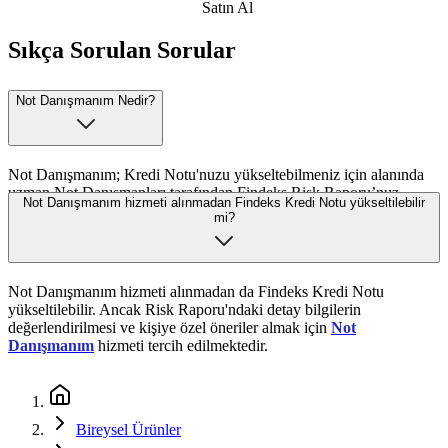
Satın Al
Sıkça Sorulan Sorular
Not Danışmanım Nedir?
Not Danışmanım; Kredi Notu'nuzu yükseltebilmeniz için alanında
uzman Not Danışmanları tarafından Findeks Risk Raporu’nuz
Not Danışmanım hizmeti alınmadan Findeks Kredi Notu yükseltilebilir
incelenerek size özel tavsiyeler veren hizmettir.
mi?
Not Danışmanım hizmeti alınmadan da Findeks Kredi Notu
yükseltilebilir. Ancak Risk Raporu'ndaki detay bilgilerin
değerlendirilmesi ve kişiye özel öneriler almak için
Not
Danışmanım
hizmeti tercih edilmektedir.
Bireysel Ürünler