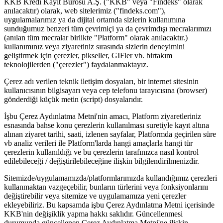
KKB Kredi Kayıt Bürosu A.Ş. ("KKB" veya "Findeks" olarak
anılacaktır) olarak, web sitelerimiz ("findeks.com"),
uygulamalarımız ya da dijital ortamda sizlerin kullanımına
sunduğumuz benzeri tüm çevrimiçi ya da çevrimdışı mecralarımızı
(anılan tüm mecralar birlikte "Platform" olarak anılacaktır.)
kullanımınız veya ziyaretiniz sırasında sizlerin deneyimini
geliştirmek için çerezler, pikseller, GIFler vb. birtakım
teknolojilerden ("çerezler") faydalanmaktayız.
Çerez adı verilen teknik iletişim dosyaları, bir internet sitesinin
kullanıcısının bilgisayarı veya cep telefonu tarayıcısına (browser)
gönderdiği küçük metin (script) dosyalarıdır.
İşbu Çerez Aydınlatma Metni'nin amacı, Platform ziyaretleriniz
esnasında bahse konu çerezlerin kullanılması suretiyle kayıt altına
alınan ziyaret tarihi, saati, izlenen sayfalar, Platformda geçirilen süre
vb analiz verileri ile Platform'larda hangi amaçlarla hangi tür
çerezlerin kullanıldığı ve bu çerezlerin tarafınızca nasıl kontrol
edilebileceği / değiştirilebileceğine ilişkin bilgilendirilmenizdir.
Sitemizde/uygulamamızda/platformlarımızda kullandığımız çerezleri
kullanmaktan vazgeçebilir, bunların türlerini veya fonksiyonlarını
değiştirebilir veya sitemize ve uygulamamıza yeni çerezler
ekleyebiliriz. Bu kapsamda işbu Çerez Aydınlatma Metni içerisinde
KKB'nin değişiklik yapma hakkı saklıdır. Güncellenmesi
durumunda güncellenen Çerez Aydınlatma Metni'ne ilişkin