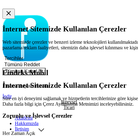
İnternet Sitemizde Kullanılan Çerezler
Web sitemizde çerezler ve benzeri izleme teknolojileri kullanılmaktadır
pazarlama/reklam faaliyetleri, sitemizin daha işlevsel kılınması ve kişi
Tercihler
Tümünü Reddet
Tümünü Kabul Et
Findeks Mobil
İnternet Sitemizde Kullanılan Çerezler
Finansal hayatın burada!
İndir
Size en iyi deneyimi sağlamak ve hizmetlerin tercihlerinize göre kişisel
Bireysel
Daha fazla bilgi için
Çerez Aydınlatma Metnimizi
inceleyebilirsiniz.
Ticari
Zorunlu ve İşlevsel Çerezler
Akademi
Hakkımızda
İletişim
Her Zaman Açık