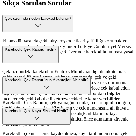
Sıkça Sorulan Sorular
Çek üzerinde neden karekod bulunur?
Finans dünyasında çekli alışverişlerde ticari şeffaflığı korumak ve
sahteciliği önlemek adına 2017 yılında Türkiye Cumhuriyet Merkez
Karekodlu Çek Raporu nedir?
Bankası’nın düzenlemeleri ile çek üzerinde karekod bulunması yasal
olarak zorunlu hale gelmiştir.
Çek üzerindeki karekodun Findeks Mobil aracılığı ile okutularak
çekin geçerliliğinin kontrol edilmesi sonrasında, çek ve çeki
Karekodlu Çek Raporu’nun Avantajları Nelerdir?
düzenleyenin geçmiş çek ödeme performansına ve risk durumuna
ilişkin bilgilerin yer aldığı rapor hazırlanır. Böylece çek kabul eden
kişi veya kurumlar çeki kabul etmeden önce rapordaki bilgileri
inceleyerek çeki kabul edip etmeyeceklerine karar verebilirler.
Karekodlu Çek Raporu, çek yaprağının dolaşımda olup olmadığını,
keşidecinin çek yasaklısı, iflas kararı ve çek numarasına ait ihtiyati
Karekodlu Çek Kayıt Sistemi Nedir?
tedbir kararı bilgileri ile geçmiş ödeme alışkanlıklarını ortaya
koyarak ticari ilişkilerin inşa edilmesinden önce adımların güvenle
atılmasına yardımcı olur.
Karekodlu çekin sisteme kaydedilmesi; kayıt tarihinden sonra çeki