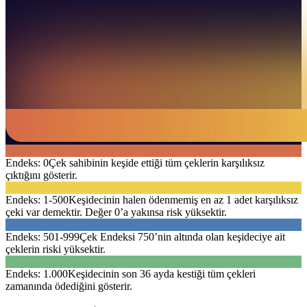
Endeks: 0
Çek sahibinin keşide ettiği tüm çeklerin karşılıksız
çıktığını gösterir.
Endeks: 1-500
Keşidecinin halen ödenmemiş en az 1 adet karşılıksız
çeki var demektir. Değer 0’a yakınsa risk yüksektir.
Endeks: 501-999
Çek Endeksi 750’nin altında olan keşideciye ait
çeklerin riski yüksektir.
Endeks: 1.000
Keşidecinin son 36 ayda kestiği tüm çekleri
zamanında ödediğini gösterir.