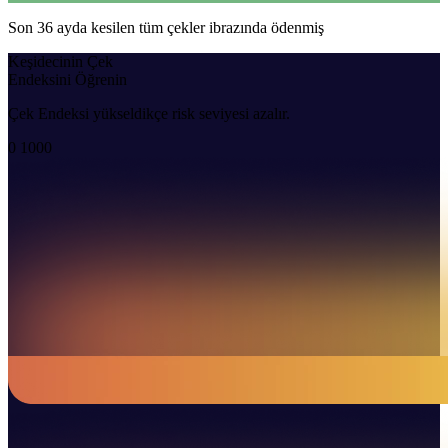
Son 36 ayda kesilen tüm çekler ibrazında ödenmiş
Keşidecinin Çek
Endeksini Öğrenin
Çek Endeksi yükseldikçe risk seviyesi azalır.
0
1000