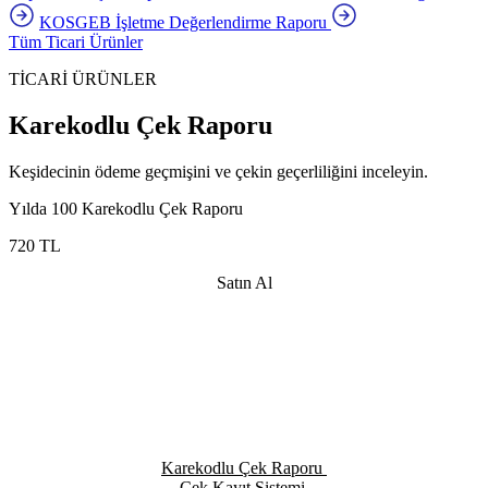
KOSGEB İşletme Değerlendirme Raporu
Tüm Ticari Ürünler
TİCARİ ÜRÜNLER
Karekodlu Çek Raporu
Keşidecinin ödeme geçmişini ve çekin geçerliliğini inceleyin.
Yılda 100 Karekodlu Çek Raporu
720 TL
Satın Al
Karekodlu Çek Raporu
Yılda 100 Karekodlu Çek Raporu
720 TL
Satın Al
Karekodlu Çek Raporu
Çek Kayıt Sistemi