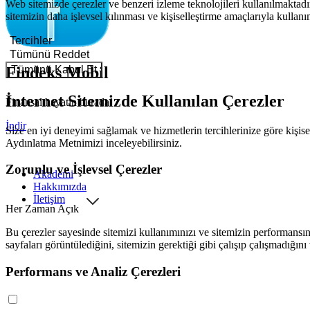
Web sitemizde çerezler ve benzeri izleme teknolojileri kullanılmaktadır
sitemizin daha işlevsel kılınması ve kişiselleştirme amaçlarıyla kullanı
Tercihler
Tümünü Reddet
Tümünü Kabul Et
Findeks Mobil
İnternet Sitemizde Kullanılan Çerezler
Finansal hayatın burada!
İndir
Size en iyi deneyimi sağlamak ve hizmetlerin tercihlerinize göre kişisel
Aydınlatma Metnimizi
inceleyebilirsiniz.
Zorunlu ve İşlevsel Çerezler
Akademi
Hakkımızda
İletişim
Her Zaman Açık
Bu çerezler sayesinde sitemizi kullanımınızı ve sitemizin performansını
sayfaları görüntülediğini, sitemizin gerektiği gibi çalışıp çalışmadığını
Performans ve Analiz Çerezleri