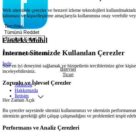
Web sitemizde çerezler ve benzeri izleme teknolojileri kullanılmaktadır
kılınması ve kişiselleştirme amaçlarıyla kullanımına onay verebilir veya
Tercihler
Tümünü Reddet
Tümünü Kabul Et
Findeks Mobil
İnternet Sitemizde Kullanılan Çerezler
Finansal hayatın burada!
İndir
Size en iyi deneyimi sağlamak ve hizmetlerin tercihlerinize göre kişisel
Bireysel
inceleyebilirsiniz.
Ticari
Zorunlu ve İşlevsel Çerezler
Akademi
Hakkımızda
İletişim
Her Zaman Açık
Bu çerezler sayesinde sitemizi kullanımınızı ve sitemizin performansını
sitemizin gerektiği gibi çalışıp çalışmadığını ve problemleri tespit edeb
Performans ve Analiz Çerezleri