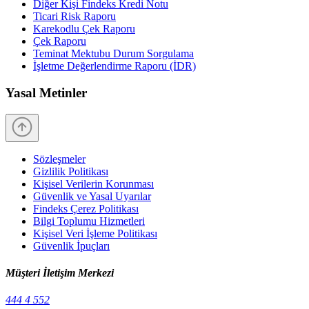
Diğer Kişi Findeks Kredi Notu
Ticari Risk Raporu
Karekodlu Çek Raporu
Çek Raporu
Teminat Mektubu Durum Sorgulama
İşletme Değerlendirme Raporu (İDR)
Yasal Metinler
Sözleşmeler
Gizlilik Politikası
Kişisel Verilerin Korunması
Güvenlik ve Yasal Uyarılar
Findeks Çerez Politikası
Bilgi Toplumu Hizmetleri
Kişisel Veri İşleme Politikası
Güvenlik İpuçları
Müşteri İletişim Merkezi
444 4 552