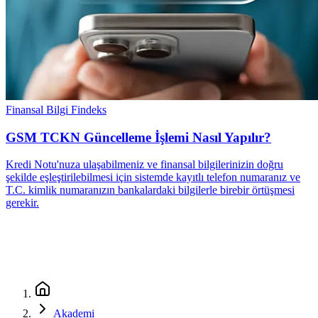
Finansal Bilgi
Findeks
GSM TCKN Güncelleme İşlemi Nasıl Yapılır?
Kredi Notu'nuza ulaşabilmeniz ve finansal bilgilerinizin doğru
şekilde eşleştirilebilmesi için sistemde kayıtlı telefon numaranız ve
T.C. kimlik numaranızın bankalardaki bilgilerle birebir örtüşmesi
gerekir.
Akademi