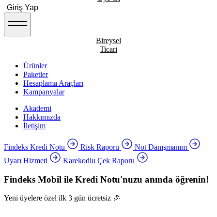
Giriş Yap
Bireysel
Ticari
Ürünler
Paketler
Hesaplama Araçları
Kampanyalar
Akademi
Hakkımızda
İletişim
Findeks Kredi Notu
Risk Raporu
Not Danışmanım
Uyarı Hizmeti
Karekodlu Çek Raporu
Findeks Mobil ile Kredi Notu'nuzu anında öğrenin!
Yeni üyelere özel ilk 3 gün ücretsiz 🎉