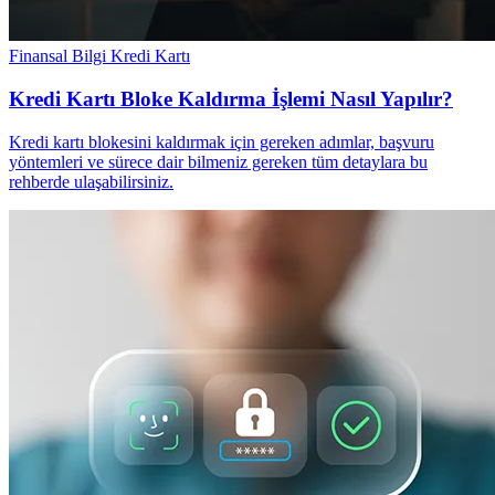
Finansal Bilgi
Kredi Kartı
Kredi Kartı Bloke Kaldırma İşlemi Nasıl Yapılır?
Kredi kartı blokesini kaldırmak için gereken adımlar, başvuru
yöntemleri ve sürece dair bilmeniz gereken tüm detaylara bu
rehberde ulaşabilirsiniz.