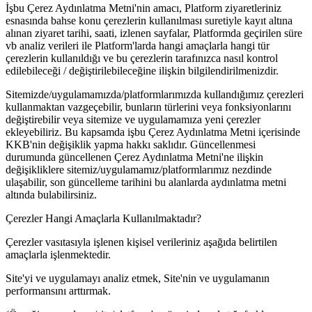
İşbu Çerez Aydınlatma Metni'nin amacı, Platform ziyaretleriniz
esnasında bahse konu çerezlerin kullanılması suretiyle kayıt altına
alınan ziyaret tarihi, saati, izlenen sayfalar, Platformda geçirilen süre
vb analiz verileri ile Platform'larda hangi amaçlarla hangi tür
çerezlerin kullanıldığı ve bu çerezlerin tarafınızca nasıl kontrol
edilebileceği / değiştirilebileceğine ilişkin bilgilendirilmenizdir.
Sitemizde/uygulamamızda/platformlarımızda kullandığımız çerezleri
kullanmaktan vazgeçebilir, bunların türlerini veya fonksiyonlarını
değiştirebilir veya sitemize ve uygulamamıza yeni çerezler
ekleyebiliriz. Bu kapsamda işbu Çerez Aydınlatma Metni içerisinde
KKB'nin değişiklik yapma hakkı saklıdır. Güncellenmesi
durumunda güncellenen Çerez Aydınlatma Metni'ne ilişkin
değişikliklere sitemiz/uygulamamız/platformlarımız nezdinde
ulaşabilir, son güncelleme tarihini bu alanlarda aydınlatma metni
altında bulabilirsiniz.
Çerezler Hangi Amaçlarla Kullanılmaktadır?
Çerezler vasıtasıyla işlenen kişisel verileriniz aşağıda belirtilen
amaçlarla işlenmektedir.
Site'yi ve uygulamayı analiz etmek, Site'nin ve uygulamanın
performansını arttırmak.