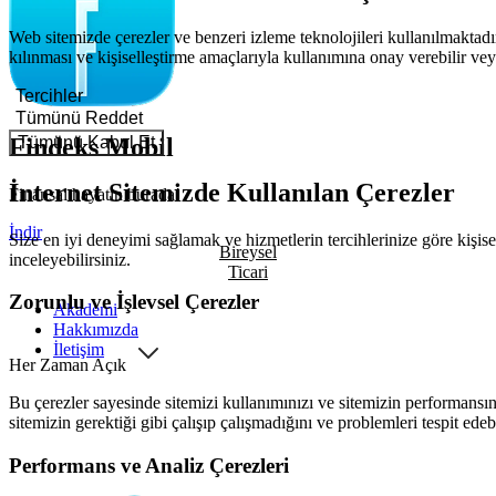
Web sitemizde çerezler ve benzeri izleme teknolojileri kullanılmaktadır
kılınması ve kişiselleştirme amaçlarıyla kullanımına onay verebilir veya
Tercihler
Tümünü Reddet
Tümünü Kabul Et
Findeks Mobil
İnternet Sitemizde Kullanılan Çerezler
Finansal hayatın burada!
İndir
Size en iyi deneyimi sağlamak ve hizmetlerin tercihlerinize göre kişisel
Bireysel
inceleyebilirsiniz.
Ticari
Zorunlu ve İşlevsel Çerezler
Akademi
Hakkımızda
İletişim
Her Zaman Açık
Bu çerezler sayesinde sitemizi kullanımınızı ve sitemizin performansını
sitemizin gerektiği gibi çalışıp çalışmadığını ve problemleri tespit edeb
Performans ve Analiz Çerezleri