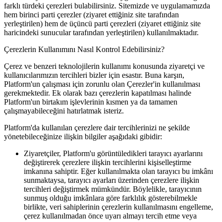
farklı türdeki çerezleri bulabilirsiniz. Sitemizde ve uygulamamızda
hem birinci parti çerezler (ziyaret ettiğiniz site tarafından
yerleştirilen) hem de üçüncü parti çerezleri (ziyaret ettiğiniz site
haricindeki sunucular tarafından yerleştirilen) kullanılmaktadır.
Çerezlerin Kullanımını Nasıl Kontrol Edebilirsiniz?
Çerez ve benzeri teknolojilerin kullanımı konusunda ziyaretçi ve
kullanıcılarımızın tercihleri bizler için esastır. Buna karşın,
Platform'un çalışması için zorunlu olan Çerezler'in kullanılması
gerekmektedir. Ek olarak bazı çerezlerin kapatılması halinde
Platform'un birtakım işlevlerinin kısmen ya da tamamen
çalışmayabileceğini hatırlatmak isteriz.
Platform'da kullanılan çerezlere dair tercihlerinizi ne şekilde
yönetebileceğinize ilişkin bilgiler aşağıdaki gibidir:
Ziyaretçiler, Platform'u görüntüledikleri tarayıcı ayarlarını
değiştirerek çerezlere ilişkin tercihlerini kişiselleştirme
imkanına sahiptir. Eğer kullanılmakta olan tarayıcı bu imkânı
sunmaktaysa, tarayıcı ayarları üzerinden çerezlere ilişkin
tercihleri değiştirmek mümkündür. Böylelikle, tarayıcının
sunmuş olduğu imkânlara göre farklılık gösterebilmekle
birlikte, veri sahiplerinin çerezlerin kullanılmasını engelleme,
çerez kullanılmadan önce uyarı almayı tercih etme veya