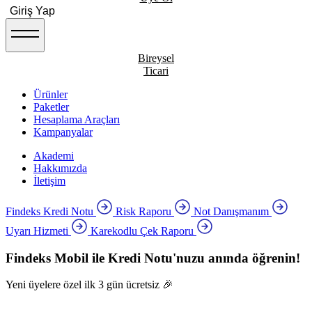
Giriş Yap
Bireysel
Ticari
Ürünler
Paketler
Hesaplama Araçları
Kampanyalar
Akademi
Hakkımızda
İletişim
Findeks Kredi Notu
Risk Raporu
Not Danışmanım
Uyarı Hizmeti
Karekodlu Çek Raporu
Findeks Mobil ile Kredi Notu'nuzu anında öğrenin!
Yeni üyelere özel ilk 3 gün ücretsiz 🎉