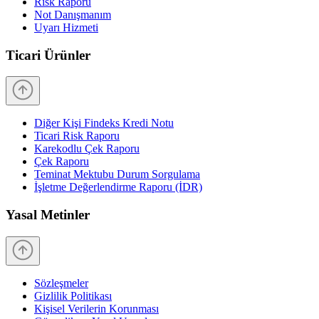
Risk Raporu
Not Danışmanım
Uyarı Hizmeti
Ticari Ürünler
Diğer Kişi Findeks Kredi Notu
Ticari Risk Raporu
Karekodlu Çek Raporu
Çek Raporu
Teminat Mektubu Durum Sorgulama
İşletme Değerlendirme Raporu (İDR)
Yasal Metinler
Sözleşmeler
Gizlilik Politikası
Kişisel Verilerin Korunması