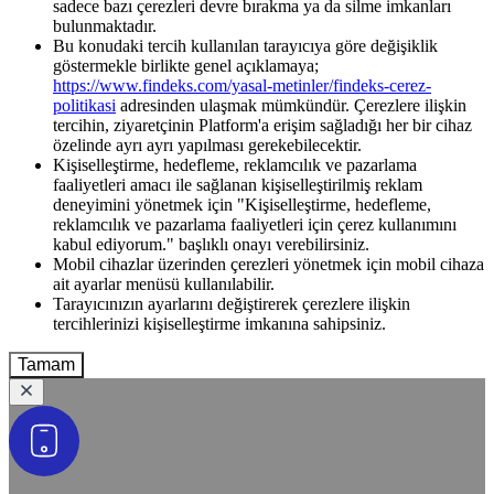
sadece bazı çerezleri devre bırakma ya da silme imkanları
bulunmaktadır.
Bu konudaki tercih kullanılan tarayıcıya göre değişiklik
göstermekle birlikte genel açıklamaya;
https://www.findeks.com/yasal-metinler/findeks-cerez-
politikasi
adresinden ulaşmak mümkündür. Çerezlere ilişkin
tercihin, ziyaretçinin Platform'a erişim sağladığı her bir cihaz
özelinde ayrı ayrı yapılması gerekebilecektir.
Kişiselleştirme, hedefleme, reklamcılık ve pazarlama
faaliyetleri amacı ile sağlanan kişiselleştirilmiş reklam
deneyimini yönetmek için "Kişiselleştirme, hedefleme,
reklamcılık ve pazarlama faaliyetleri için çerez kullanımını
kabul ediyorum." başlıklı onayı verebilirsiniz.
Mobil cihazlar üzerinden çerezleri yönetmek için mobil cihaza
ait ayarlar menüsü kullanılabilir.
Tarayıcınızın ayarlarını değiştirerek çerezlere ilişkin
tercihlerinizi kişiselleştirme imkanına sahipsiniz.
Tamam