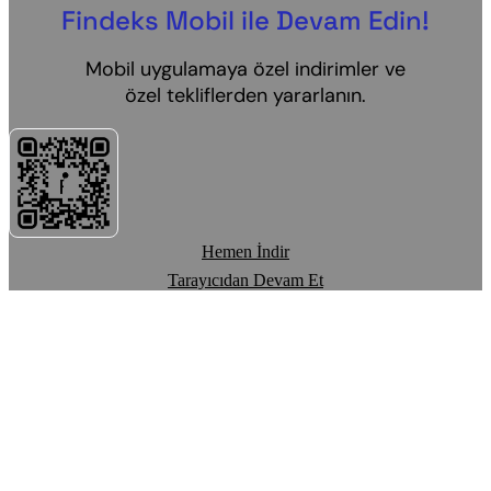
Findeks Mobil ile Devam Edin!
Mobil uygulamaya özel indirimler ve
özel tekliflerden yararlanın.
Hemen İndir
Tarayıcıdan Devam Et