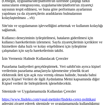
(Örneğin, uygulama/site/platform'un üzerinde çalıştığı farklı
sunucuların entegrasyonu, uygulama/site/platform'un ziyaretçi
sayısının tespit edilmesi, ve buna göre performans ayarlarının
yapılması ya da ziyaretçilerin aradıklarını bulmalarının
kolaylaştırılması ...vb)
Site'nin ve uygulamanın işlevselliğini arttırmak ve kullanım kolaylığı
sağlamak.
Kullanıcı deneyiminin iyileştirilmesi, hataların giderilmesi için
kullanıcı hareketlerinin izlenmesi. Sayfa ziyaretçilerinin içeriklere ve
hizmetlere daha hızlı ve kolay erişebilmesi için iyileştirme
çalışmaları için sayfa hareketlerinin takibi.
İzin Vermeniz Halinde Kullanılacak Çerezler
Pazarlama faaliyetleri gerçekleştirmek. Veri sahibi'nin ayrıca kişisel
verilerinin pazarlama amaçlarıyla işlenmesine yönelik ticari
elektronik ileti için açık rıza vermiş olması halinde, burada bahsi
geçen Kişisel Verileri de ilgili Aydınlatma Metni kapsamında diğer
Kişisel verileri ile birleştirilerek işlenebilecektir.
Sitemizde ve Uygulamamızda Kullanılan Çerezler
https://www.findeks.com/yasal-metinler/findeks-cerez-politikasi
adresini ziyaret ederek sitemizde ve uygulamamızda kullandığımız