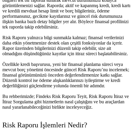
bilgileri tek bir raporda sunarak mevcut durumunuzu kolayca
görüntülemenizi sağlar. Raporda; aktif ve kapanmış kredi, kredi kartı
ve kredili mevduat hesap limit ve borç bilgileriniz, ödeme
performansınız, gecikme kayıtlarınız ve güncel risk durumunuza
ilişkin banka bazlı detay bilgiler yer alır. Böylece finansal profilinizi
tek raporda takip edebilirsiniz.
Risk Raporu yalnızca bilgi sunmakla kalmaz; finansal verilerinizi
daha etkin yönetmenize destek olan çeşitli fonksiyonlar da içerir.
Rapor üzerinden bilgilerinizi düzenli takip edebilir, size ait
olmadığını düşündüğünüz kayıtlar için itiraz süreci başlatabilirsiniz.
Özellikle kredi başvurusu, yeni bir finansal planlama süreci veya
mevcut borç yönetimi öncesinde güncel Risk Raporu’nu incelemek;
finansal görünümünüzü önceden değerlendirmenize katkı sağlar.
Düzenli kontrol ise ödeme alışkanlıklarınızı iyileştirme ve kredi
değerliliğinizi güçlendirme yolunda önemli bir adımdır.
Bu rehberimizde; Findeks Risk Raporu Teyit, Risk Raporu İtiraz ve
İtiraz Sorgulama gibi hizmetlerin nasıl çalıştığını ve bu araçlardan
nasıl yararlanabileceğinizi birlikte inceleyeceğiz.
Risk Raporu İşlemleri Nedir?