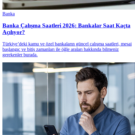
Banka
Banka Çalışma Saatleri 2026: Bankalar Saat Kaçta
Açılıyor?
Türkiye’deki kamu ve özel bankaların güncel çalışma saatleri, mesai
başlangıç ve bitiş zamanları ile öğle araları hakkında bilmeniz
gerekenler burada.