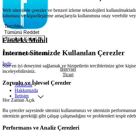
Web sitemizde çerezler ve benzeri izleme teknolojileri kullanılmaktadır
kılınması ve kişiselleştirme amaçlarıyla kullanımına onay verebilir veya
Tercihler
Tümünü Reddet
Tümünü Kabul Et
Findeks Mobil
İnternet Sitemizde Kullanılan Çerezler
Finansal hayatın burada!
İndir
Size en iyi deneyimi sağlamak ve hizmetlerin tercihlerinize göre kişisel
Bireysel
inceleyebilirsiniz.
Ticari
Zorunlu ve İşlevsel Çerezler
Akademi
Hakkımızda
İletişim
Her Zaman Açık
Bu çerezler sayesinde sitemizi kullanımınızı ve sitemizin performansını
sitemizin gerektiği gibi çalışıp çalışmadığını ve problemleri tespit edeb
Performans ve Analiz Çerezleri