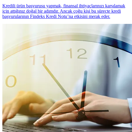
Kredili ürün başvurusu yapmak, finansal ihtiyaçlarınızı karşılamak
için attığınız doğal bir adımdır. Ancak çoğu kişi bu süreçte kredi
başvurularının Findeks Kredi Notu’na etkisini merak eder.