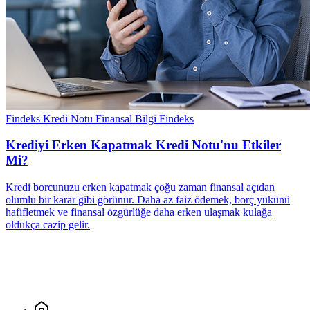
Findeks Kredi Notu
Finansal Bilgi
Findeks
Krediyi Erken Kapatmak Kredi Notu'nu Etkiler
Mi?
Kredi borcunuzu erken kapatmak çoğu zaman finansal açıdan
olumlu bir karar gibi görünür. Daha az faiz ödemek, borç yükünü
hafifletmek ve finansal özgürlüğe daha erken ulaşmak kulağa
oldukça cazip gelir.