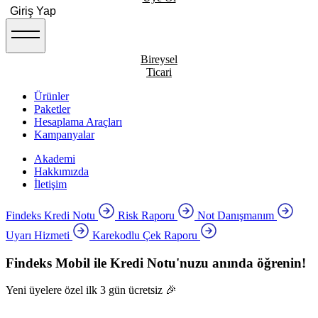
Giriş Yap
Bireysel
Ticari
Ürünler
Paketler
Hesaplama Araçları
Kampanyalar
Akademi
Hakkımızda
İletişim
Findeks Kredi Notu
Risk Raporu
Not Danışmanım
Uyarı Hizmeti
Karekodlu Çek Raporu
Findeks Mobil ile Kredi Notu'nuzu anında öğrenin!
Yeni üyelere özel ilk 3 gün ücretsiz 🎉