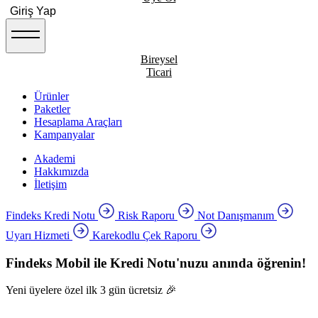
Giriş Yap
Bireysel
Ticari
Ürünler
Paketler
Hesaplama Araçları
Kampanyalar
Akademi
Hakkımızda
İletişim
Findeks Kredi Notu
Risk Raporu
Not Danışmanım
Uyarı Hizmeti
Karekodlu Çek Raporu
Findeks Mobil ile Kredi Notu'nuzu anında öğrenin!
Yeni üyelere özel ilk 3 gün ücretsiz 🎉