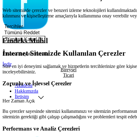
Web sitemizde çerezler ve benzeri izleme teknolojileri kullanılmaktadır
kılınması ve kişiselleştirme amaçlarıyla kullanımına onay verebilir veya
Tercihler
Tümünü Reddet
Tümünü Kabul Et
Findeks Mobil
İnternet Sitemizde Kullanılan Çerezler
Finansal hayatın burada!
İndir
Size en iyi deneyimi sağlamak ve hizmetlerin tercihlerinize göre kişisel
Bireysel
inceleyebilirsiniz.
Ticari
Zorunlu ve İşlevsel Çerezler
Akademi
Hakkımızda
İletişim
Her Zaman Açık
Bu çerezler sayesinde sitemizi kullanımınızı ve sitemizin performansını
sitemizin gerektiği gibi çalışıp çalışmadığını ve problemleri tespit edeb
Performans ve Analiz Çerezleri