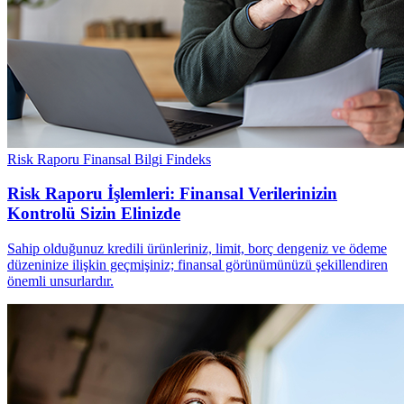
Risk Raporu
Finansal Bilgi
Findeks
Risk Raporu İşlemleri: Finansal Verilerinizin
Kontrolü Sizin Elinizde
Sahip olduğunuz kredili ürünleriniz, limit, borç dengeniz ve ödeme
düzeninize ilişkin geçmişiniz; finansal görünümünüzü şekillendiren
önemli unsurlardır.