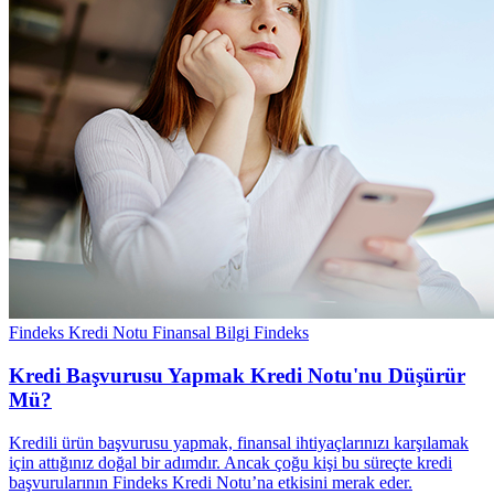
Findeks Kredi Notu
Finansal Bilgi
Findeks
Kredi Başvurusu Yapmak Kredi Notu'nu Düşürür
Mü?
Kredili ürün başvurusu yapmak, finansal ihtiyaçlarınızı karşılamak
için attığınız doğal bir adımdır. Ancak çoğu kişi bu süreçte kredi
başvurularının Findeks Kredi Notu’na etkisini merak eder.